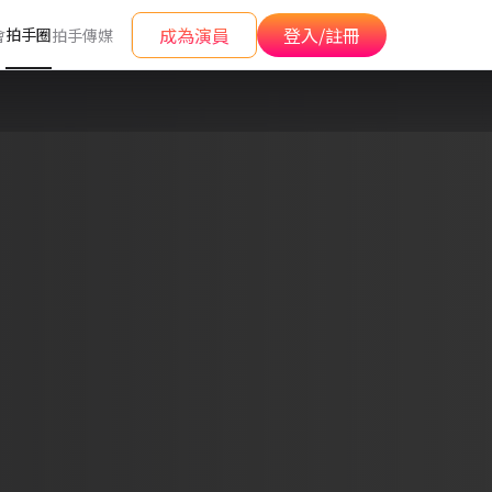
成為演員
登入/註冊
拍手圈
會
拍手傳媒