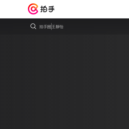
拍手圈
王靜怡