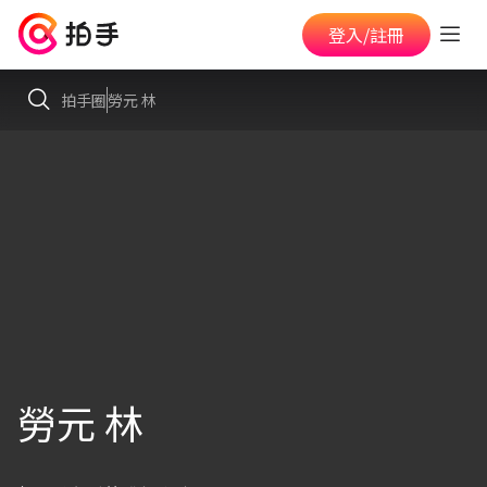
登入/註冊
拍手圈
勞元 林
勞元 林