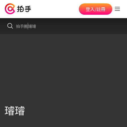
登入/註冊
拍手圈
璿璿
璿璿