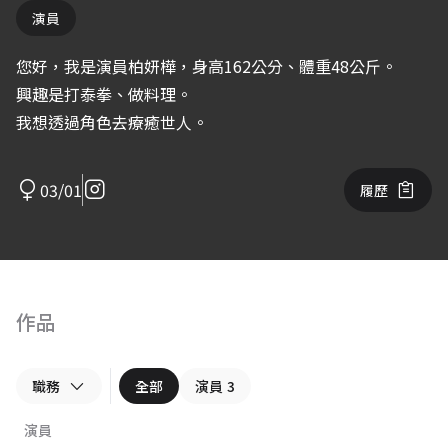
演員
您好，我是演員柏妍樺，身高162公分、體重48公斤。
興趣是打泰拳、做料理。
我想透過角色去療癒世人。
03/01
履歷
作品
職務
全部
演員
3
演員