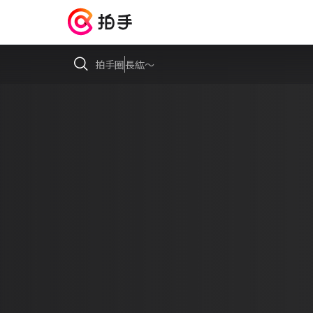
拍手圈
長紘～