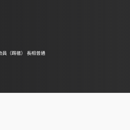
動員（踢毽） 長相普通