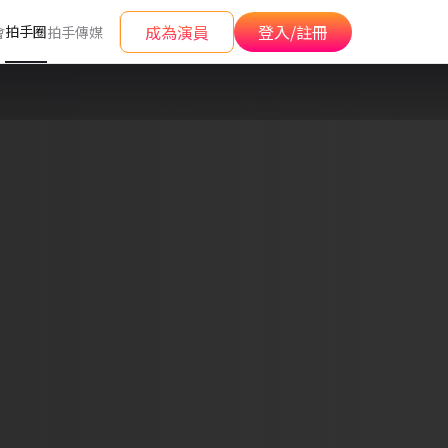
成為演員
登入/註冊
拍手圈
會
拍手傳媒