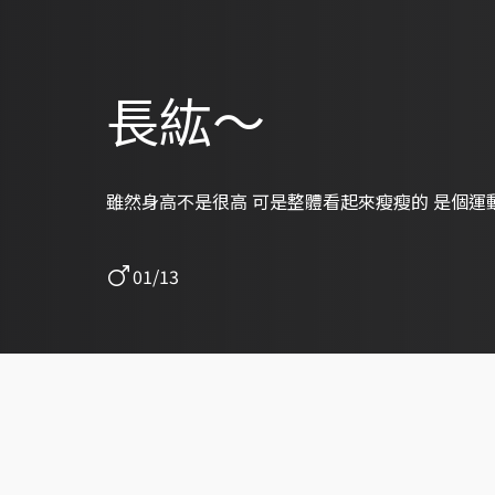
長紘～
雖然身高不是很高 可是整體看起來瘦瘦的 是個運
01/13