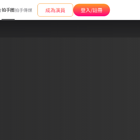
成為演員
登入/註冊
拍手圈
會
拍手傳媒