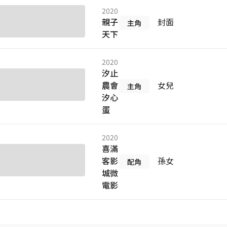
2020
親子
封面
主角
天下
2020
汐止
農會
女兒
主角
汐心
蛋
2020
喜滿
客影
孫女
配角
城微
電影