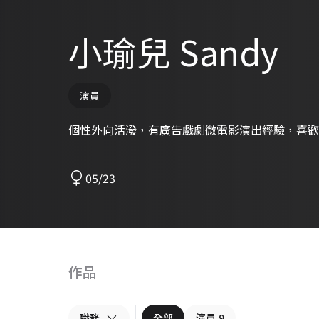
小瑜兒 Sandy
演員
個性外向活潑，有廣告戲劇微電影演出經驗，喜歡
05/23
作品
職務
全部
演員
9