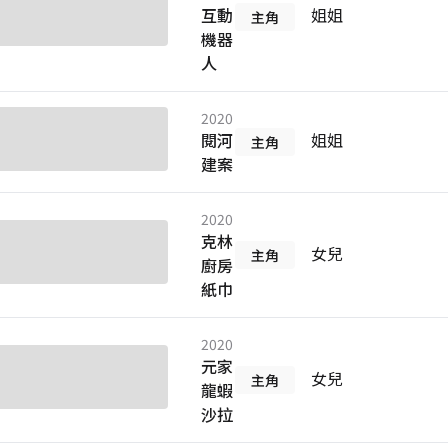
互動
姐姐
主角
機器
人
2020
閱河
姐姐
主角
建案
2020
克林
女兒
主角
廚房
紙巾
2020
元家
女兒
主角
龍蝦
沙拉