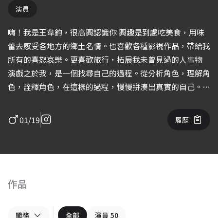
演員
嗨！我是王韋鈞，很高興認識你 興趣是到處吃美食，用味
蕾去感受各地方的鄉土名情。也喜歡各種影視作品，帶給我
所有的喜怒哀樂。更喜歡旅行，拓展我未曾見過的人事物
演戲之於我，是一個找尋自己的過程。從分析角色，理解角
色，詮釋角色，在這樣的過程，慢慢拼湊出真實的自己。謝
謝所有角色，我給予他們血肉的過程，也獲得了未曾擁有過
的思想。 歡迎任何形式的表演邀約，來者不拒！
01/19
履歷
作品
職務
全部
演員
50