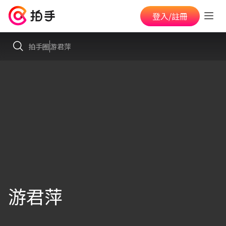
登入/註冊
拍手圈
游君萍
游君萍