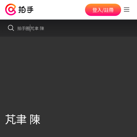
登入/註冊
拍手圈
芃聿 陳
芃聿 陳