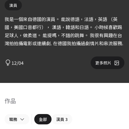
演員
我是一個來自德國的演員。 能說德語，法語，英語 （英
國，美國口音都行）， 漢語，韓語和日語。 小時候喜歡踢
足球人，做柔道。 能提嗎，不錯的跳舞。 我很有興趣在台
灣拍拍攝電影或連續劇. 在德國我拍攝過劇情片和串流服務.
12/04
更多照片
作品
職務
全部
演員
3