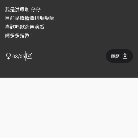
我是洪珮珈 仔仔
目前是職籃職排啦啦隊
喜歡唱歌跳舞演戲
請多多指教！
08/05
履歷