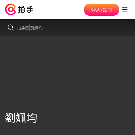
登入/註冊
拍手圈
劉姵均
劉姵均