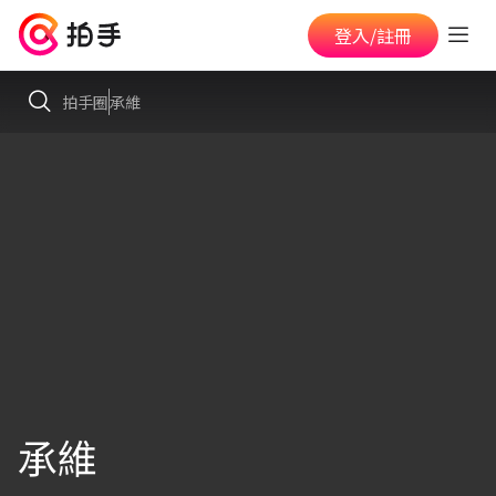
登入/註冊
拍手圈
承維
承維