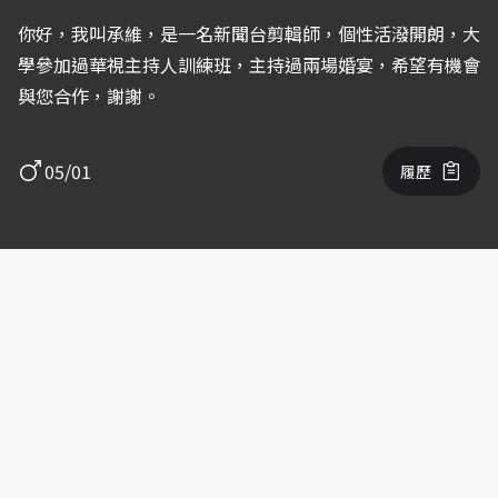
你好，我叫承維，是一名新聞台剪輯師，個性活潑開朗，大
學參加過華視主持人訓練班，主持過兩場婚宴，希望有機會
與您合作，謝謝。
05/01
履歷