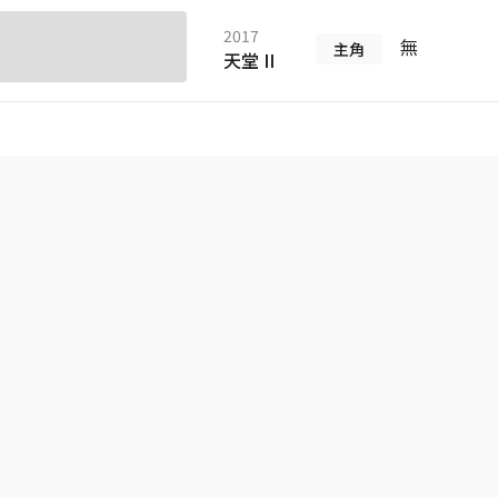
2017
無
主角
天堂 II