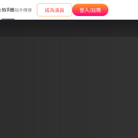
成為演員
登入/註冊
拍手圈
會
拍手傳媒