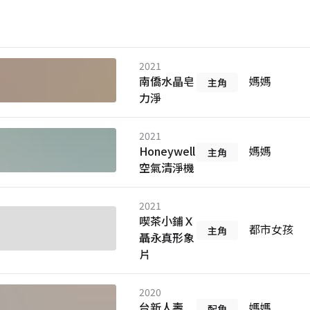
2021
南僑水晶皂
媽媽
主角
力淨
2021
Honeywell
媽媽
主角
空氣清淨機
2021
喫茶小鋪Ｘ
都市女孩
主角
聶永真形象
片
2020
台新人壽
媽媽
配角