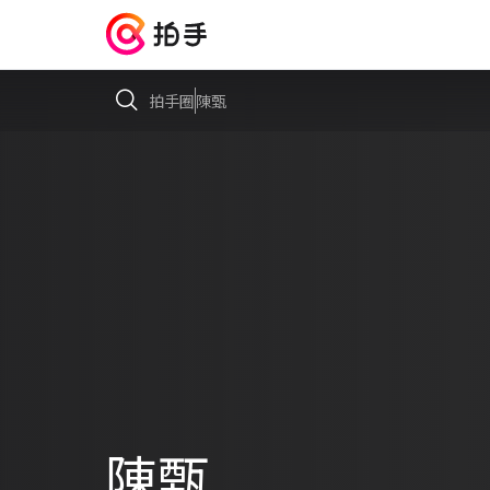
拍手圈
陳甄
陳甄