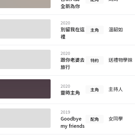
全新為你
2020
別留我在這
溫韶如
主角
裡
2020
跟你老婆去
送禮物學妹
特約
旅行
2020
主持人
主角
靈時主角
2019
Goodbye
女同學
配角
my friends