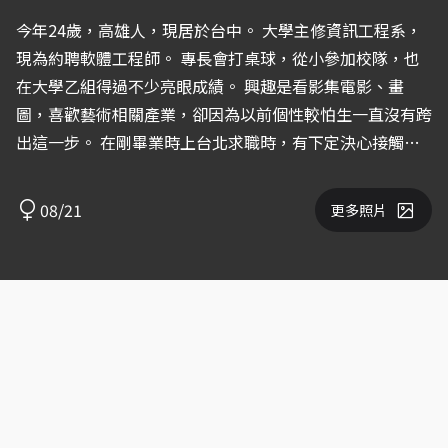
今年24歲，高雄人，現居於台中。 大學主修資訊工程系，
現為約聘軟體工程師。 專長會打桌球，從小參加校隊，也
在大學乙組得過不少亮眼成績。 興趣是看影集電影、畫
圖，喜歡藝術相關產業，卻因為以前個性較怕生一直沒有跨
出這一步。 在剛畢業時上台北求職時，有下定決心接觸表
演相關產業，有因為桌球專長接過家具行的廣告，也有替運
動品牌拍攝過服飾照，透過這些經驗發現自己喜歡面對鏡
08/21
更多照片
頭，於是報名了表演課，開啟了我對於表演領域的視野。
現在會接一些廠商業配的圖文合作，希望能夠開始接觸廣告
相關影視作品的拍攝。