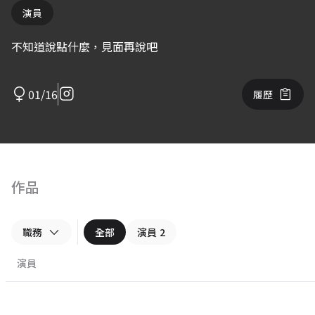
演員
不知道說點什麼，見面再說吧
01/16
履歷
作品
職務
全部
演員
2
演員