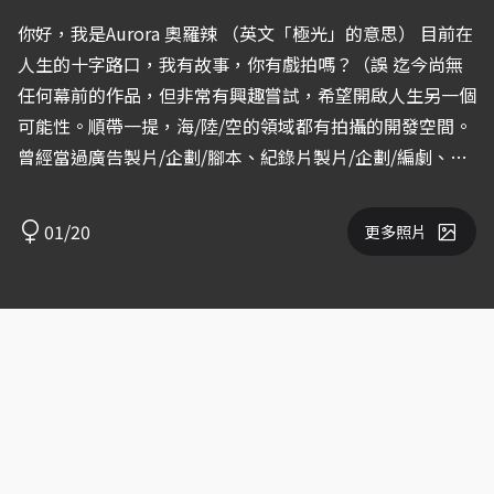
你好，我是Aurora 奧羅辣 （英文「極光」的意思） 目前在
人生的十字路口，我有故事，你有戲拍嗎？（誤 迄今尚無
任何幕前的作品，但非常有興趣嘗試，希望開啟人生另一個
可能性。順帶一提，海/陸/空的領域都有拍攝的開發空間。
曾經當過廣告製片/企劃/腳本、紀錄片製片/企劃/編劇、綜
藝節目執行製作 等，所以在拍攝執行上會很好溝通，也能
很快進入狀況。 ▸ 下方IG連結「@tni.wander」 是我一些
01/20
更多照片
生活日常， 多為戶外活動居多，假掰照也會不遺餘力。
https://www.instagram.com/tni.wander/ ▸ 下方IG連結
「@aurora._.38_」 最近建立的佛系雙語日記， 希望用較
詼諧的方式加減提升我的英文能力。
https://www.instagram.com/aurora._.38_/ P.S.不論是任
何形式上的關係，「禮貌」都是很重要的事情 :)