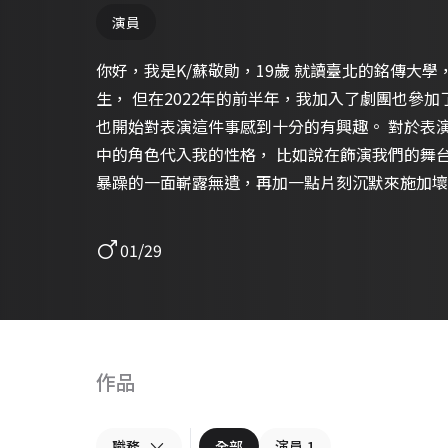
演員
你好，我是K/蘇敬勛，19歲 就讀臺北的銘傳大學
生， 但在2022年的前半年，我加入了劇團也參
也開始對表演這件事感到十分的有興趣。 對於表演這件事，我最喜歡的事是把劇本
中的角色代入我的性格， 比如說在飾演我們的舞台劇“余光”的時候，我將我比較
暴躁的一面嶄露無遺，再加一點片刻沉默來施加壞
瘓的戲，我也會去查閱各種資料及記錄，來把最貼
樣演繹角色是有趣的。 偏好飾演古怪或個性鮮明的角色， 有家庭情況糟糕的經驗
01/29
現在也已經能好好的過生活，不再被過往拘束。 
的角色。 我希望我的角色和我一樣： 可以安靜，
狂。 2022/08/17 2024/02/21更
作品
職務
全部
演員
1