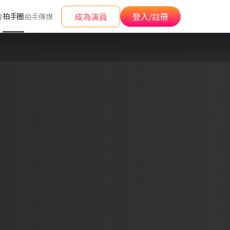
成為演員
登入/註冊
拍手圈
會
拍手傳媒