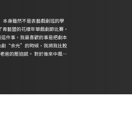
， 本身雖然不是表藝戲劇班的學
加了青藝盟的花樣年華戲劇節比賽，
老爸的壓迫感。 對於後來中風癱
近現實的反應演出來。 我覺得這
所以也可以比較容易的演繹這類型
也可以吵鬧 可以穩重，也可以癲