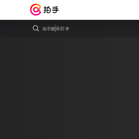
拍手圈
茉莉 李