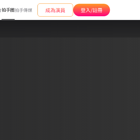
成為演員
登入/註冊
拍手圈
會
拍手傳媒