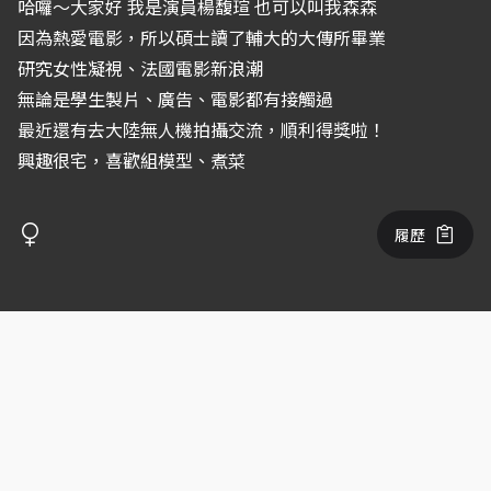
哈囉～大家好 我是演員楊馥瑄 也可以叫我森森
因為熱愛電影，所以碩士讀了輔大的大傳所畢業
研究女性凝視、法國電影新浪潮
無論是學生製片、廣告、電影都有接觸過
最近還有去大陸無人機拍攝交流，順利得獎啦！
興趣很宅，喜歡組模型、煮菜
履歷