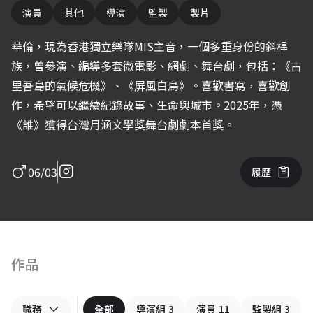
演員
其他
導演
監製
製片
華倫，現為香港獨立樂隊MIS主音，一個多重身份的斜桿
族，曾參演、編導多套微電影、網劇、舞台劇，包括：《古
里吾島的氣候危機》、《屏風白鳥》。喜歡書寫，喜歡創
作，希望可以繼續紀錄故事、生命與城市。2025年，憑
《誰》獲得台灣月涵文學獎舞台劇劇本首獎。
06/03
履歷
作品
職務
全部
導演組
3
演員
11
監製組
3