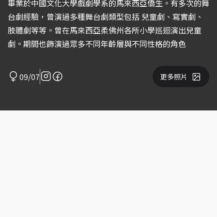
畢業於中國文化大學戲劇學系的馬來西亞僑生。有多次的舞
台劇經驗，曾演過多種舞台劇類型包括 兒童劇、寫實劇、
肢體劇等等。曾在馬來西亞柔佛州各所小學巡迴演出兒童
劇。期間也飾演過眾多不同年齡層與不同性格的角色
09/07
更多照片