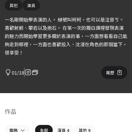
其他
演員
一名剛開始學表演的人。 綽號叫柯柯，也可以是注音ㄎ。
喜歡射箭、攀岩以及抱石。 在第一次的獨白課裡發現表演
的魅力而開始學習更多關於表演的事，一方面想看看自己能
夠走到哪裡，一方面也喜歡投入、沈浸在角色的那個當下，
很享受！
01/18
履歷
作品
職務
全部
演員
4
其他
9