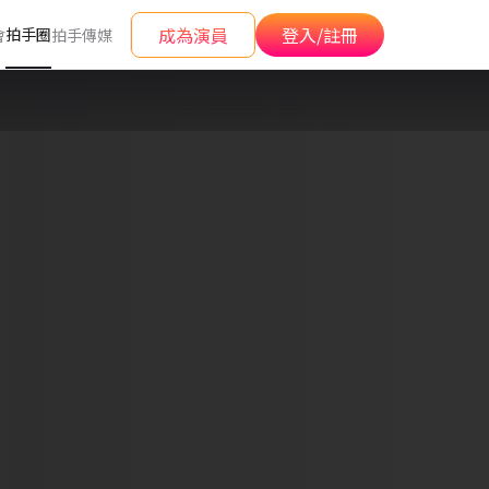
成為演員
登入/註冊
拍手圈
會
拍手傳媒