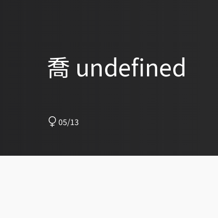
喬 undefined
05/13