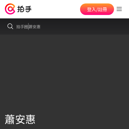
登入/註冊
拍手圈
蕭安惠
蕭安惠