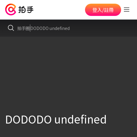
登入/註冊
拍手圈
DODODO undefined
DODODO undefined