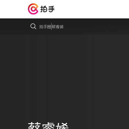
拍手圈
蔡睿㛓
蔡睿㛓