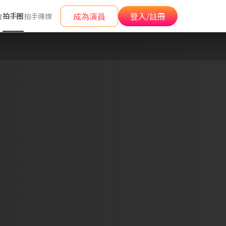
成為演員
登入/註冊
拍手圈
會
拍手傳媒