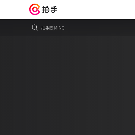
拍手圈
MING