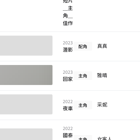
短片
＿主
角＿
佳作
2023
真真
配角
潛影
2023
雅晴
主角
回家
2022
采妮
主角
夜車
2022
國泰
女客人
主角