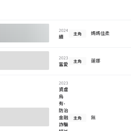
2024
媽媽佳柔
主角
續
2023
蓮娜
主角
富愛
2023
資虛
烏
有-
防治
金融
無
主角
詐騙