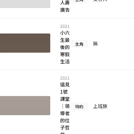
人壽
廣告
2021
小六
生最
無
主角
後的
寒假
生活
2021
遠見
1號
課堂
｜領
上班族
特約
導者
的位
子哲