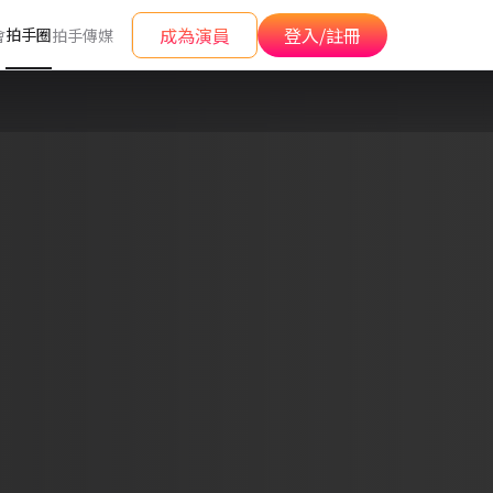
成為演員
登入/註冊
拍手圈
會
拍手傳媒