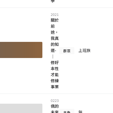
學
2021
關於
前
途，
我真
的知
道-
上班族
群眾
｜
修好
本性
才能
修練
事業
0223
偶的
未來
無
主角