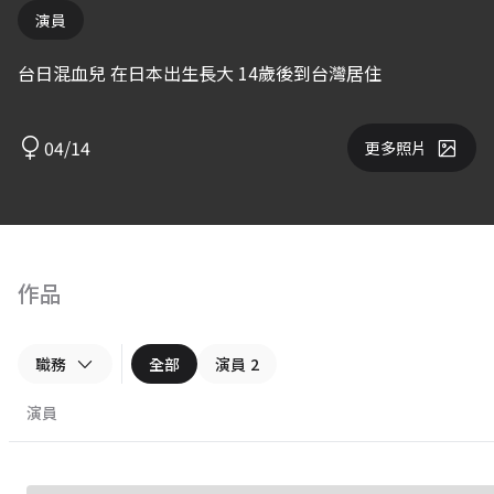
演員
台日混血兒 在日本出生長大 14歲後到台灣居住
04/14
更多照片
作品
職務
全部
演員
2
演員