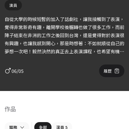
演員
自從大學的時候短暫的加入了話劇社，讓我接觸到了表演，
覺得非常新奇有趣，離開學校後輾轉也做了很多工作，而前
陣子結束在非洲的工作之後回到台灣，還是覺得對於表演很
有興趣，也讓我感到開心，那是時想著：不如就順從自己的
夢想一次吧！毅然決然的真正去上表演課程，也希望有機會
可以多多指教與磨練，感謝。
06/05
履歷
作品
職務
全部
演員
5