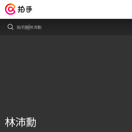
拍手圈
林沛勳
林沛勳