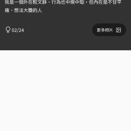
我是一個外在較文靜、行為也中規中矩，但內在是不甘平
雍、想法大膽的人
02/24
更多照片