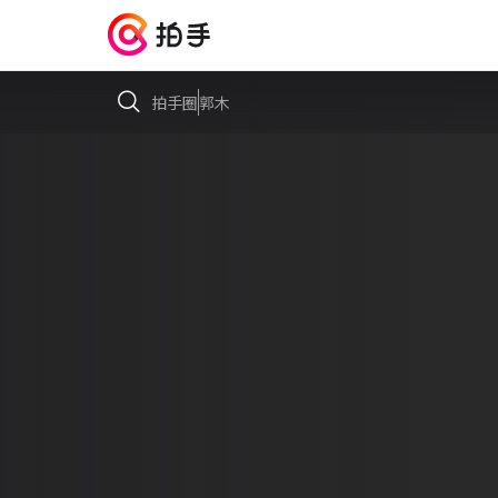
拍手圈
郭木