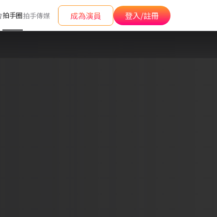
成為演員
登入/註冊
拍手圈
會
拍手傳媒