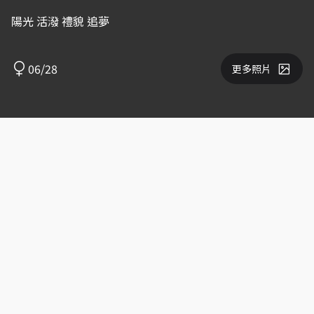
陽光 活潑 禮貌 追夢
06/28
更多照片