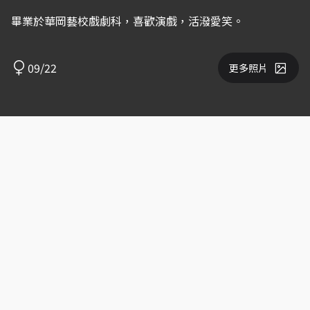
畢業於華岡藝校戲劇科，喜歡演戲，活潑愛笑。
09/22
更多照片