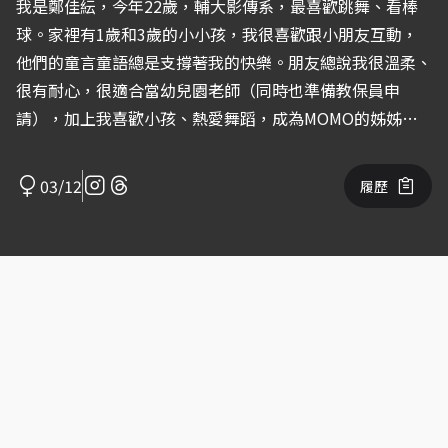
我是鄭佳紜，今年22歲，輔大影傳系，最喜歡跳舞、看棒
球。家裡有1歲和3歲的小小孩，我很喜歡跟小朋友互動，
他們的童言童語總是支撐著我的快樂。朋友總說我很溫柔、
很有耐心，很適合當幼兒園老師（同時也準備教保員申
請），加上我喜歡小孩、熱愛舞蹈，成為MOMO的姊姊就
是我的夢想！
03/12
履歷