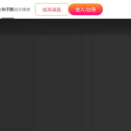
成為演員
登入/註冊
拍手圈
會
拍手傳媒