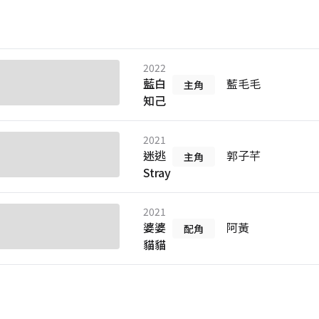
2022
藍白
藍毛毛
主角
知己
2021
迷逃
郭子芊
主角
Stray
2021
婆婆
阿黃
配角
貓貓