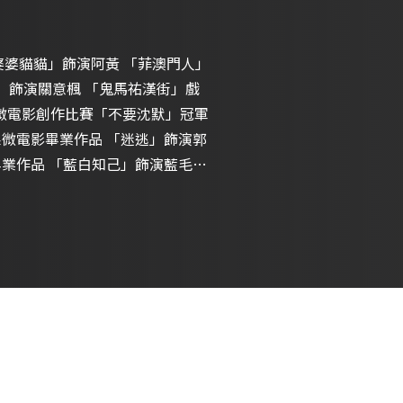
。 「婆婆貓貓」飾演阿黃 「菲澳門人」
盒」飾演關意楓 「鬼馬祐漢街」戲
則微電影創作比賽「不要沈默」冠軍
播系微電影畢業作品 「迷逃」飾演郭
le up嘉年華 加士娛樂訓練生成
 醉紅樓x洋蔥娛樂 「花有歸根」
牌NO.42服裝展示秀 莉婭時尚
節2022 時尚巡禮模特兒。