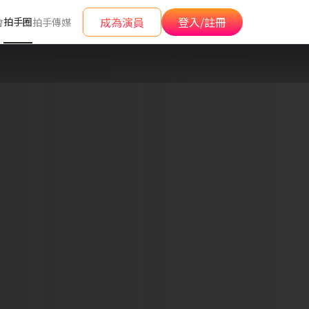
成為演員
登入/註冊
拍手圈
會
拍手傳媒