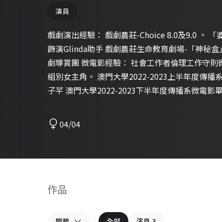
演員
戲劇演出經驗： 戲劇農莊-Choice 8.0及9.0 
飾演Glinda助手 戲劇農莊生命教育劇場-「神秘
劇導賞團 微電影經驗： 社會工作者倫理工作守
組別女主角。 澳門大學2022-2023上半年度傳
子芊 澳門大學2022-2023下半年度傳播系微電影畢業作品 「藍白知己」飾演藍毛毛
歌唱舞台經驗： 澳門第4屆漁人碼頭購物消費Doub
果展 澳門明日之星音樂匯演2023 廣告拍攝經驗：
04/04
宣傳片 模特活動： 莉婭時尚文化匯-澳門本地原創品
文化匯-星級美妝造型D&P禮服美妝展示秀 澳門服裝
2022 FASHION IDOL 澳門時尚之夜參秀模特兒。
作品
職務
全部
演員
3