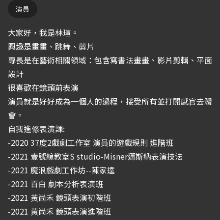
演員
大家好，我是林瑄。
興趣是畫畫、跳舞、剪片
專長是在藝術相關領域：包含寫書法畫畫、影片剪輯、平面
設計
很喜歡在鏡頭前表演
演員就是好好成為一個人的過程，接受所有並打開感官去體
會。
自我進修表演課:
-2020 37度2戲劇工作室 演員的遊戲規則 進階班
-2021 壹號線教室S studio-Misner邁斯納表演技法
-2021 魔浪戲劇工作坊--陳家逵
-2021 百白 劇本分析表演班
-2021 黃尚禾 鏡頭表演初階班
-2021 黃尚禾 鏡頭表演進階班