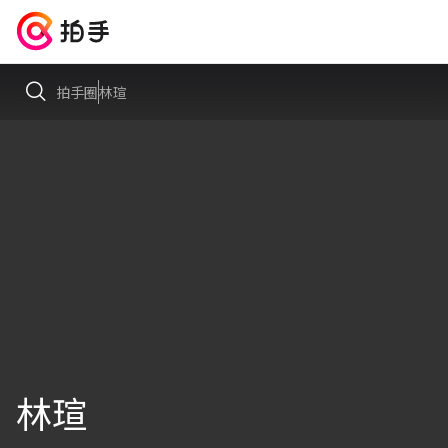
拍手圈
林瑄
林瑄