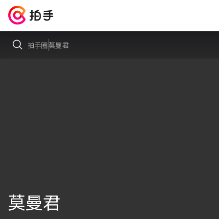
拍手圈
莫曼君
莫曼君