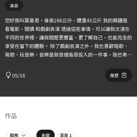
演員
您好我叫莫曼君。身高166公分，體重43公斤 我的興趣是
看電影、閱讀 和戲劇表演 透過這些事情，可以讓我沈浸在
不同的世界裡，讓我閱歷更豐富，更了解自己，也能完全的
享受在當下的體驗。 除了戲劇表演之外，我也喜歡唱歌、
寫歌、玩音樂，音樂是我很擅長很投入的一件事，我也希望
能透過我的音樂來說故事。 我的個性有很多面向，有時開
朗有時內向，有時樂觀有時也會對於很多事情感到忿忿不
05/18
履歷
平。我也非常富有正義感和好奇心，對於喜愛的事也會充滿
衝勁與熱情。 目前也有在當模特兒幫忙拍攝、走秀。希望
能跟你們合作，我會努力做到最好，呈現出最好的自己。
謝謝。
作品
職務
全部
演員
1