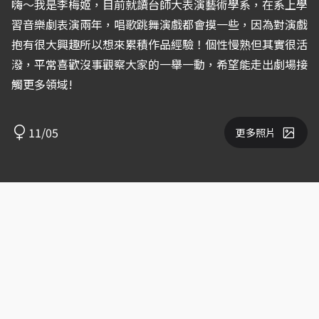
嗨～我是李梅姬，目前就讀台師大表演藝術學系，在系上學
習音樂劇表演兩年，唱歌跳舞演戲都會摸一些，因為對演戲
抱有很大興趣所以想來累積作品經驗！個性慢熟但其實很活
潑，平常喜歡沒事觀察大家的一舉一動，希望能走出劇場接
觸更多領域!
11/05
更多照片