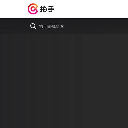
拍手圈
盈潔 李