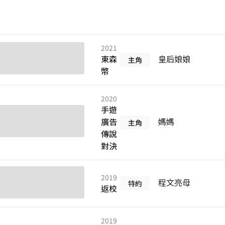
2021
東森
皇后娘娘
主角
幣
2020
手遊
廣告
媽媽
主角
傳說
對決
2019
程文亮母
特約
返校
2019