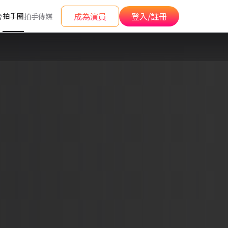
成為演員
登入/註冊
拍手圈
會
拍手傳媒