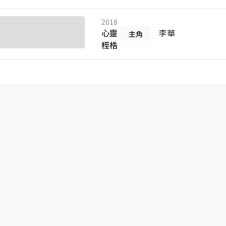
2018
心靈
李華
主角
桎梏