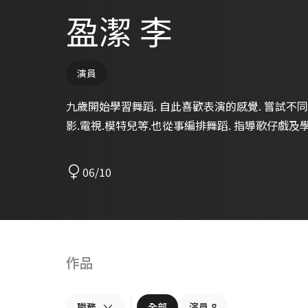
盈潔 李
演員
九歲開始學習舞蹈. 自此喜歡表演的感覺. 嘗試不同
影.電視.模特兒等.也從事編排舞蹈. 指導歌仔戲及學
06/10
作品
職務
全部
演員
8