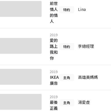
前世
情人
Lina
特約
的情
人
2019
愛的
路上
李總經理
特約
我和
你
2019
IKEA
高雄黃媽媽
主角
廣告
2019
最後
湯愛虔
主角
正義