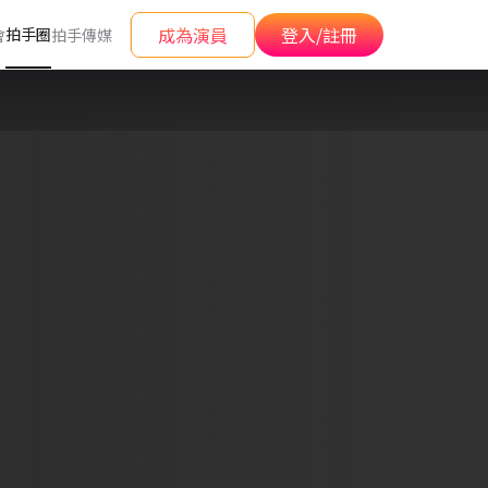
成為演員
登入/註冊
拍手圈
會
拍手傳媒