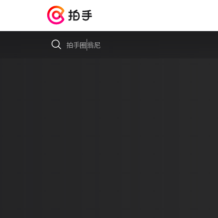
拍手圈
翁尼