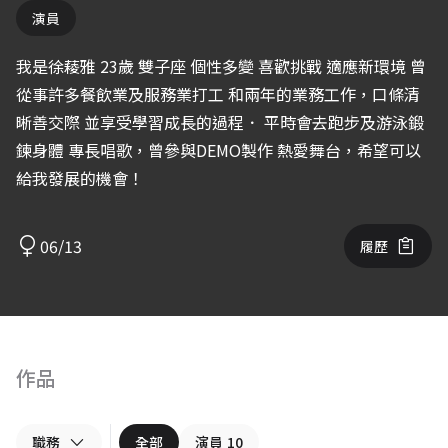
演員
我是徐薐雅 23歲 雙子座 個性多變 喜歡挑戰 適應新環境 曾
從事許多餐飲業及服務業打工 和兩年的業務工作，口條清
晰善交際 並享受學習成長的過程． 平時會去跑步及游泳鍛
鍊身體 專長唱歌，曾參與DEMO製作 熱愛舞台，希望可以
給我發展的機會！
06/13
履歷
作品
職務
全部
演員
10