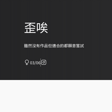
歪唉
雖然沒有作品但適合的都願意嘗試
03/06