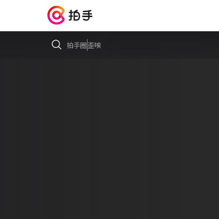
拍手圈
歪唉