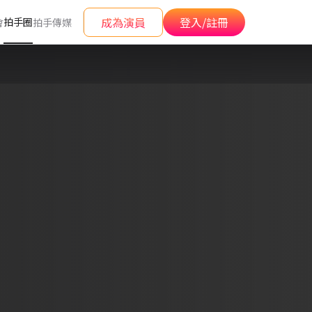
成為演員
登入/註冊
拍手圈
會
拍手傳媒