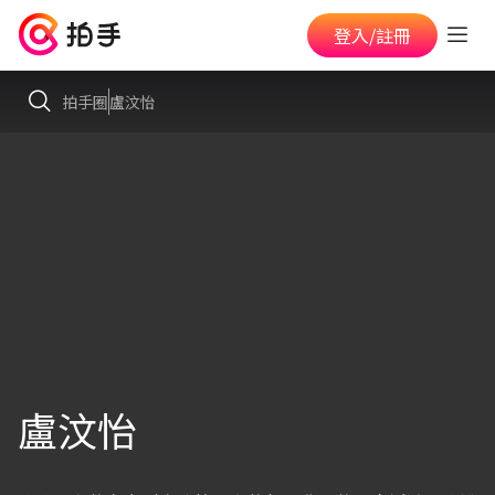
登入/註冊
拍手圈
盧汶怡
盧汶怡