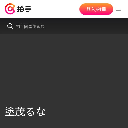
登入/註冊
拍手圈
塗茂るな
塗茂るな