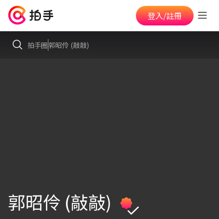
登入/註冊
拍手圈
郭昭伶 (敲敲)
郭昭伶 (敲敲)