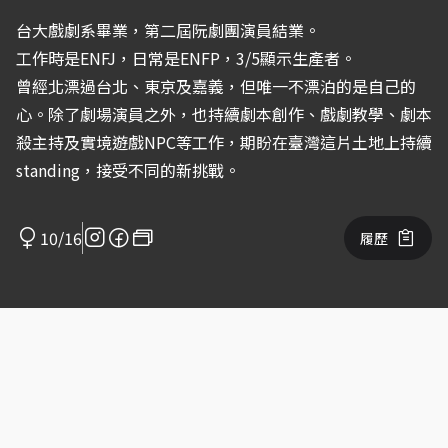
台大戲劇系畢業，第二屆阮劇團演員結業。
工作時是ENFJ，日常是ENFP，3/5顯示生產者。
曾經北漂過台北、東京及嘉義，但唯一不漂泊的是自己的
心。除了劇場演員之外，也持續劇本創作、戲劇教學、劇本
殺主持及實境遊戲NPC等工作，期盼在臺灣這片土地上持續
standing，接受不同的新挑戰。
10/16
履歷