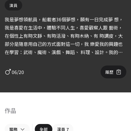
演員
我是夢想領航員，船載者36個夢想，願有一日完成夢 想，
我是喜愛在生活中，體驗不同人生，喜愛觀察人跟 藝術，
在個性上有時文靜、有時活潑、有時木納、有 時調皮，大
部分是隨意用自己的方式面對這一切，我 樂愛我的興趣也
在學習：武術、魔術、演戲、舞蹈、 料理、設計。我的目
標是成為 編導演的全才。 我的特質是撲實中帶喜感 是一個
很有喜感的風格化演員 目前不斷學習各種表演 有接觸舞台
06/20
履歷
劇跟影像表演 藝穗舞台劇 A-Live OD表演工作仿 荷珠新配
(全劇) 果陀表演工作仿 西哈洛(片段) 南強影視 龍虎客棧風
雲在起 小丑劇場 戲來就演 攝影班小品 殺人鬼 宵夜 拉提琴
警衛 天龍 楊正數學—命運與機會篇 學生製作 彈珠汽水 酒
駕零容忍 全民反酒駕 時花大製作:電影改版花木蘭 失蹤與真
作品
相：李明哲與言論自由 戲劇訓練課 戲來就演:實戰鏡班 錢逾
安表演班 台北邁納斯 北藝推廣 R&J 表演藝術坊 賈孝國表
職務
全部
演員
7