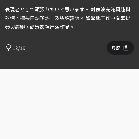
表現者として頑張りたいと思います。 對表演充滿興趣與
熱情。擅長日語英語，及些許韓語。 留學與工作中有幕後
參與經驗，尚無影視出演作品。
12/19
履歷