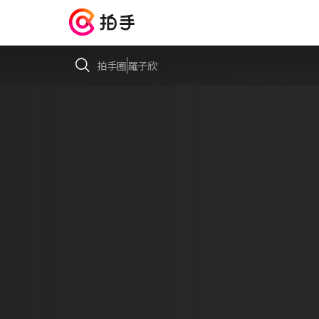
拍手圈
羅子欣