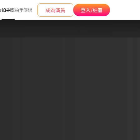
成為演員
登入/註冊
拍手圈
會
拍手傳媒